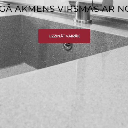
GĀ AKMENS VIRSMAS AR 
UZZINĀT VAIRĀK