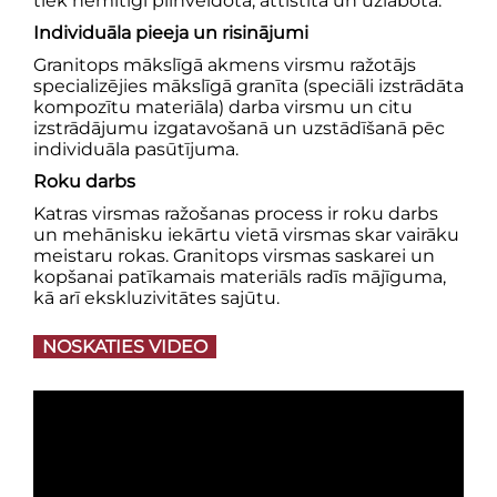
tiek nemitīgi pilnveidota, attīstīta un uzlabota.
Individuāla pieeja un risinājumi
Granitops mākslīgā akmens virsmu ražotājs
specializējies mākslīgā granīta (speciāli izstrādāta
kompozītu materiāla) darba virsmu un citu
izstrādājumu izgatavošanā un uzstādīšanā pēc
individuāla pasūtījuma.
Roku darbs
Katras virsmas ražošanas process ir roku darbs
un mehānisku iekārtu vietā virsmas skar vairāku
meistaru rokas. Granitops virsmas saskarei un
kopšanai patīkamais materiāls radīs mājīguma,
kā arī ekskluzivitātes sajūtu.
NOSKATIES VIDEO