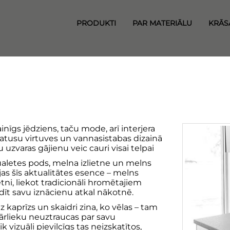
PRODUKTI
PAR MATERIĀLU
KRĀS
īgs jēdziens, taču mode, arī interjera
 statusu virtuves un vannasistabas dizainā
u uzvaras gājienu veic cauri visai telpai
aletes pods, melna izlietne un melns
pjas šīs aktualitātes esence – melns
tni, liekot tradicionāli hromētajiem
dīt savu iznācienu atkal nākotnē.
 kaprīzs un skaidri zina, ko vēlas – tam
pārlieku neuztraucas par savu
ik vizuāli pievilcīgs tas neizskatītos,