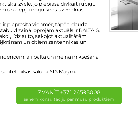
tiska izvēle, jo pieprasa divkārt rūpīgu
mi un ziepju nogulsnes uz melnās
 ir pieprasīta vienmēr, tāpēc, daudz
tabu dizainā joprojām aktuāls ir BALTAIS,
ko’’, līdz ar to, sekojot aktualitātēm,
jaucējkrānam un citiem santehnikas un
 tendencēm, arī baltā un melnā miksēšana
o santehnikas salona SIA Magma
ZVANĪT +371 26598008
saņem konsultāciju par mūsu produktiem