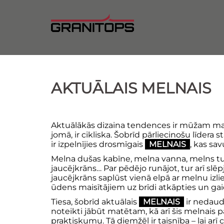
Doties
uz
saturu
AKTUĀLAIS MELNAIS
Aktuālākās dizaina tendences ir mūžam main
jomā, ir cikliska. Šobrīd pārliecinošu līdera
ir izpelnījies drosmīgais
MELNAIS
, kas sav
Melna dušas kabīne, melna vanna, melns tu
jaucējkrāns… Par pēdējo runājot, tur arī slē
jaucējkrāns saplūst vienā elpā ar melnu izlie
ūdens maisītājiem uz brīdi atkāpties un gai
Tiesa, šobrīd aktuālais
MELNAIS
ir nedaudz
noteikti jābūt matētam, kā arī šis melnais 
praktiskumu. Tā diemžēl ir taisnība – lai arī c