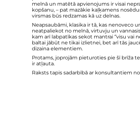
melnā un matētā apvienojums ir visai neprak
kopšanu, – pat mazākie kaļķamens nosēdu
virsmas būs redzamas kā uz delnas.
Neapsaubāmi, klasika ir tā, kas nenoveco un
neatpaliekot no melnā, virtuvju un vannasis
kam arī labpatīkas sekot mantrai ‘’visu vai ne
baltai jābūt ne tikai izlietnei, bet arī tās 
dizaina elementiem.
Protams, joprojām pieturoties pie šī brīža
ir atļauta.
Raksts tapis sadarbībā ar konsultantiem n