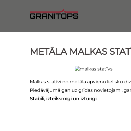
Doties
uz
saturu
METĀLA MALKAS STAT
Malkas statīvi no metāla apvieno lielisku di
Piedāvājumā gan uz grīdas novietojami, gan 
Stabili, izteiksmīgi un izturīgi.