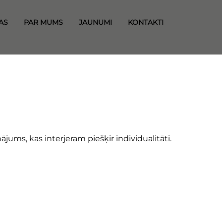
AS
PAR MUMS
JAUNUMI
KONTAKTI
jums, kas interjeram piešķir individualitāti.