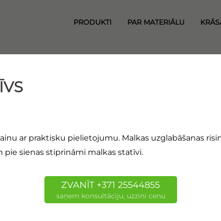
PRODUKTI
PAR MATERIĀLU
KRĀS
ĪVS
zainu ar praktisku pielietojumu. Malkas uzglabāšanas risinā
pie sienas stiprināmi malkas statīvi.
ZVANĪT +371 25544855
saņem konsultāciju, uzzini cenu