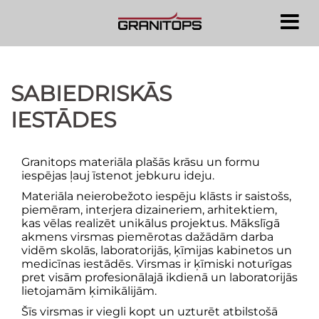
Doties
uz
saturu
SABIEDRISKĀS
IESTĀDES
Granitops materiāla plašās krāsu un formu
iespējas ļauj īstenot jebkuru ideju.
Materiāla neierobežoto iespēju klāsts ir saistošs,
piemēram, interjera dizaineriem, arhitektiem,
kas vēlas realizēt unikālus projektus. Mākslīgā
akmens virsmas piemērotas dažādām darba
vidēm skolās, laboratorijās, ķīmijas kabinetos un
medicīnas iestādēs. Virsmas ir ķīmiski noturīgas
pret visām profesionālajā ikdienā un laboratorijās
lietojamām ķimikālijām.
Šīs virsmas ir viegli kopt un uzturēt atbilstošā