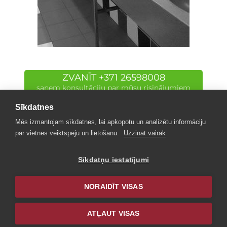
ZVANĪT +371 26598008
saņem konsultāciju par mūsu risinājumiem
Sīkdatnes
Mēs izmantojam sīkdatnes, lai apkopotu un analizētu informāciju
par vietnes veiktspēju un lietošanu.
Uzzināt vairāk
Sīkdatņu iestatījumi
NORAIDĪT VISAS
ATĻAUT VISAS
© 2001 – 2026 Granitop design SIA