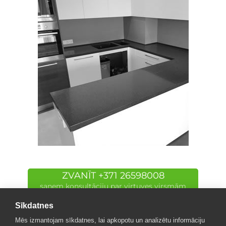
ZVANĪT +371 26598008
saņem konsultāciju par virtuves virsmām
Sīkdatnes
Mēs izmantojam sīkdatnes, lai apkopotu un analizētu informāciju