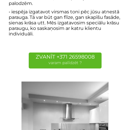
palodzēm.
• iespēja izgatavot virsmas toni pēc jūsu atnestā
parauga. Tā var būt gan flīze, gan skapīšu fasāde,
sienas krāsa utt. Mēs izgatavosim speciālu krāsu
paraugu, ko saskaņosim ar katru klientu
individuāli.
ZVANĪT +371 26598008
varam palīdzēt ?