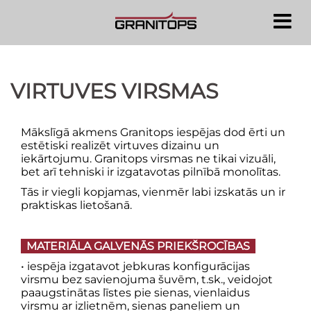
Doties
uz
saturu
VIRTUVES VIRSMAS
Mākslīgā akmens Granitops iespējas dod ērti un
estētiski realizēt virtuves dizainu un
iekārtojumu. Granitops virsmas ne tikai vizuāli,
bet arī tehniski ir izgatavotas pilnībā monolītas.
Tās ir viegli kopjamas, vienmēr labi izskatās un ir
praktiskas lietošanā.
MATERIĀLA GALVENĀS PRIEKŠROCĪBAS
• iespēja izgatavot jebkuras konfigurācijas
virsmu bez savienojuma šuvēm, t.sk., veidojot
paaugstinātas līstes pie sienas, vienlaidus
virsmu ar izlietnēm, sienas paneļiem un