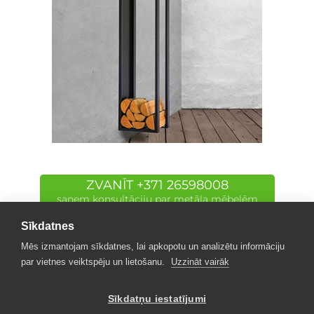
ZVANĪT +371 26598008
saņem konsultāciju par metāla mēbelēm
Sīkdatnes
Mēs izmantojam sīkdatnes, lai apkopotu un analizētu informāciju
par vietnes veiktspēju un lietošanu.
Uzzināt vairāk
Sīkdatņu iestatījumi