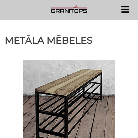
Doties
uz
saturu
METĀLA MĒBELES